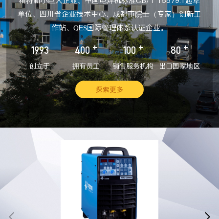
精特新小巨人企业、中国电焊机标准GB/T 15579.1起草
单位、四川省企业技术中心、成都市院士（专家）创新工
作站、QES国际管理体系认证企业。
+
+
+
1993
400
100
80
创立于
拥有员工
销售服务机构
出口国家地区
探索更多

