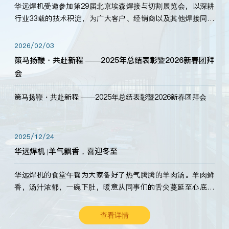
华远焊机受邀参加第29届北京埃森焊接与切割展览会，以深耕
行业33载的技术积淀，为广大客户、经销商以及其他焊接同仁
带来全新的产品展示，诚邀各界嘉宾莅临体验、交流共赢！
2026/02/03
策马扬鞭・共赴新程 ——2025年总结表彰暨2026新春团拜
会
策马扬鞭・共赴新程 ——2025年总结表彰暨2026新春团拜会
2025/12/24
华远焊机 |羊气飘香，喜迎冬至
华远焊机的食堂午餐为大家备好了热气腾腾的羊肉汤。羊肉鲜
香，汤汁浓郁，一碗下肚，暖意从同事们的舌尖蔓延至心底。
愿这份暖意，伴你度过长冬。祝大家冬至安康，温暖常伴！
查看详情