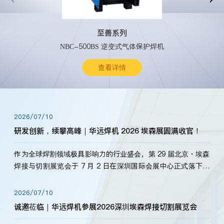
至善系列
NBC-500BS 逆变式气体保护焊机
查看详情
2026/07/10
研发创新，续攀高峰｜华远焊机 2026 埃森展圆满收官！
作为全球焊割领域极具影响力的行业盛会，第 29 届北京・埃森
焊接与切割展览会于 7 月 2 日在深圳国际会展中心正式落下帷
幕。深耕焊割领域33余年，华远焊机始终以“要做就做最好”为
标准，持之以恒研发新产品、新技术。新老客户、行业伙伴、
2026/07/10
海内外客户为目睹公司发布的新产…
诚邀莅临｜华远焊机参展2026深圳埃森焊接切割展览会