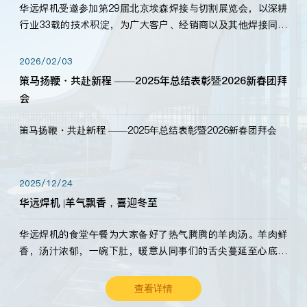
华远焊机受邀参加第29届北京埃森焊接与切割展览会，以深耕
行业33载的技术积淀，为广大客户、经销商以及其他焊接同仁
带来全新的产品展示，诚邀各界嘉宾莅临体验、交流共赢！
2026/02/03
策马扬鞭・共赴新程 ——2025年总结表彰暨2026新春团拜
会
策马扬鞭・共赴新程 ——2025年总结表彰暨2026新春团拜会
2025/12/24
华远焊机 |羊气飘香，喜迎冬至
华远焊机的食堂午餐为大家备好了热气腾腾的羊肉汤。羊肉鲜
香，汤汁浓郁，一碗下肚，暖意从同事们的舌尖蔓延至心底。
愿这份暖意，伴你度过长冬。祝大家冬至安康，温暖常伴！
查看详情