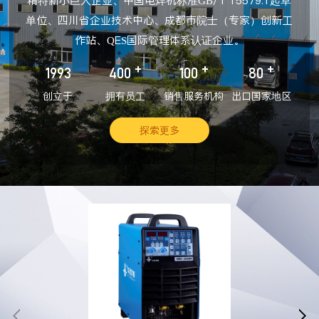
精特新小巨人企业、中国电焊机标准GB/T 15579.1起草
单位、四川省企业技术中心、成都市院士（专家）创新工
作站、QES国际管理体系认证企业。
+
+
+
1993
400
100
80
创立于
拥有员工
销售服务机构
出口国家地区
探索更多

