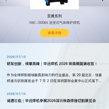
至善系列
NBC-500BS 逆变式气体保护焊机
查看详情
2026/07/10
研发创新，续攀高峰｜华远焊机 2026 埃森展圆满收官！
作为全球焊割领域极具影响力的行业盛会，第 29 届北京・埃森
焊接与切割展览会于 7 月 2 日在深圳国际会展中心正式落下帷
幕。深耕焊割领域33余年，华远焊机始终以“要做就做最好”为
标准，持之以恒研发新产品、新技术。新老客户、行业伙伴、
2026/07/10
海内外客户为目睹公司发布的新产…
诚邀莅临｜华远焊机参展2026深圳埃森焊接切割展览会