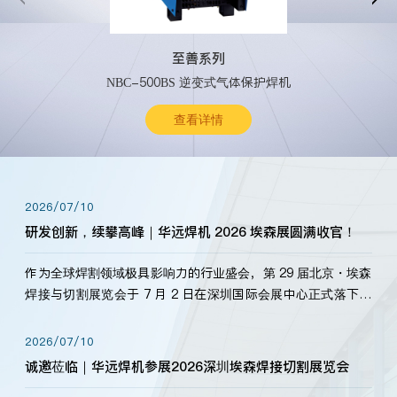
至善系列
NBC-500BS 逆变式气体保护焊机
查看详情
2026/07/10
研发创新，续攀高峰｜华远焊机 2026 埃森展圆满收官！
作为全球焊割领域极具影响力的行业盛会，第 29 届北京・埃森
焊接与切割展览会于 7 月 2 日在深圳国际会展中心正式落下帷
幕。深耕焊割领域33余年，华远焊机始终以“要做就做最好”为
标准，持之以恒研发新产品、新技术。新老客户、行业伙伴、
2026/07/10
海内外客户为目睹公司发布的新产…
诚邀莅临｜华远焊机参展2026深圳埃森焊接切割展览会