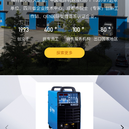
精特新小巨人企业、中国电焊机标准GB/T 15579.1起草
单位、四川省企业技术中心、成都市院士（专家）创新工
作站、QES国际管理体系认证企业。
+
+
+
1993
400
100
80
创立于
拥有员工
销售服务机构
出口国家地区
探索更多

