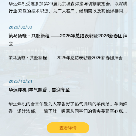
华远焊机受邀参加第29届北京埃森焊接与切割展览会，以深耕
行业33载的技术积淀，为广大客户、经销商以及其他焊接同仁
带来全新的产品展示，诚邀各界嘉宾莅临体验、交流共赢！
2026/02/03
策马扬鞭・共赴新程 ——2025年总结表彰暨2026新春团拜
会
策马扬鞭・共赴新程 ——2025年总结表彰暨2026新春团拜会
2025/12/24
华远焊机 |羊气飘香，喜迎冬至
华远焊机的食堂午餐为大家备好了热气腾腾的羊肉汤。羊肉鲜
香，汤汁浓郁，一碗下肚，暖意从同事们的舌尖蔓延至心底。
愿这份暖意，伴你度过长冬。祝大家冬至安康，温暖常伴！
查看详情