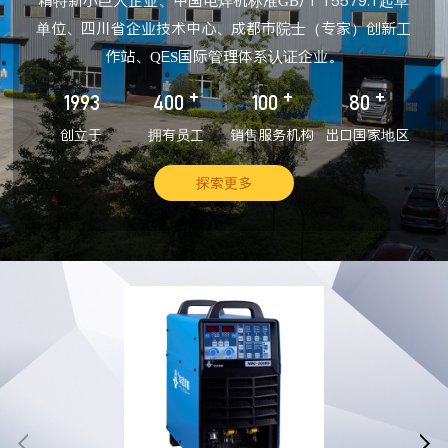
精特新小巨人企业、中国电焊机标准GB/T 15579.1起草
单位、四川省企业技术中心、成都市院士（专家）创新工
作站、QES国际管理体系认证企业。
+
+
+
1993
400
100
80
创立于
拥有员工
销售服务机构
出口国家地区
探索更多

