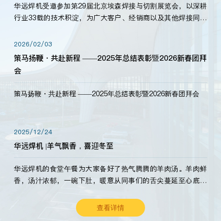
华远焊机受邀参加第29届北京埃森焊接与切割展览会，以深耕
行业33载的技术积淀，为广大客户、经销商以及其他焊接同仁
带来全新的产品展示，诚邀各界嘉宾莅临体验、交流共赢！
2026/02/03
策马扬鞭・共赴新程 ——2025年总结表彰暨2026新春团拜
会
策马扬鞭・共赴新程 ——2025年总结表彰暨2026新春团拜会
2025/12/24
华远焊机 |羊气飘香，喜迎冬至
华远焊机的食堂午餐为大家备好了热气腾腾的羊肉汤。羊肉鲜
香，汤汁浓郁，一碗下肚，暖意从同事们的舌尖蔓延至心底。
愿这份暖意，伴你度过长冬。祝大家冬至安康，温暖常伴！
查看详情