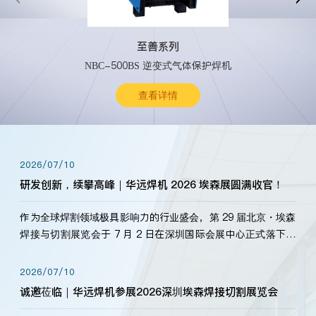
至善系列
NBC-500BS 逆变式气体保护焊机
查看详情
2026/07/10
研发创新，续攀高峰｜华远焊机 2026 埃森展圆满收官！
作为全球焊割领域极具影响力的行业盛会，第 29 届北京・埃森
焊接与切割展览会于 7 月 2 日在深圳国际会展中心正式落下帷
幕。深耕焊割领域33余年，华远焊机始终以“要做就做最好”为
标准，持之以恒研发新产品、新技术。新老客户、行业伙伴、
2026/07/10
海内外客户为目睹公司发布的新产…
诚邀莅临｜华远焊机参展2026深圳埃森焊接切割展览会