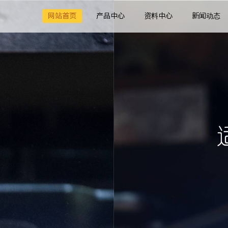
网站首页
产品中心
资料中心
新闻动态