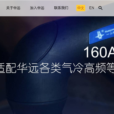
关于华远
加入华远
联系我们
中文
EN
