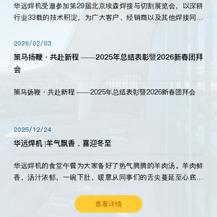
华远焊机受邀参加第29届北京埃森焊接与切割展览会，以深耕
行业33载的技术积淀，为广大客户、经销商以及其他焊接同仁
带来全新的产品展示，诚邀各界嘉宾莅临体验、交流共赢！
2026/02/03
策马扬鞭・共赴新程 ——2025年总结表彰暨2026新春团拜
会
策马扬鞭・共赴新程 ——2025年总结表彰暨2026新春团拜会
2025/12/24
华远焊机 |羊气飘香，喜迎冬至
华远焊机的食堂午餐为大家备好了热气腾腾的羊肉汤。羊肉鲜
香，汤汁浓郁，一碗下肚，暖意从同事们的舌尖蔓延至心底。
愿这份暖意，伴你度过长冬。祝大家冬至安康，温暖常伴！
查看详情