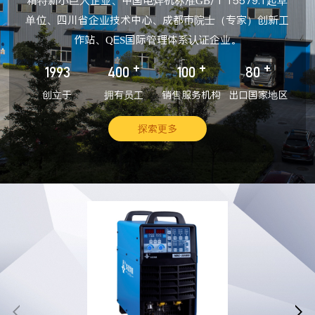
精特新小巨人企业、中国电焊机标准GB/T 15579.1起草
单位、四川省企业技术中心、成都市院士（专家）创新工
作站、QES国际管理体系认证企业。
+
+
+
1993
400
100
80
创立于
拥有员工
销售服务机构
出口国家地区
探索更多

