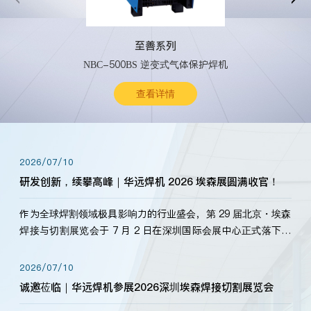
至善系列
NBC-500BS 逆变式气体保护焊机
查看详情
2026/07/10
研发创新，续攀高峰｜华远焊机 2026 埃森展圆满收官！
作为全球焊割领域极具影响力的行业盛会，第 29 届北京・埃森
焊接与切割展览会于 7 月 2 日在深圳国际会展中心正式落下帷
幕。深耕焊割领域33余年，华远焊机始终以“要做就做最好”为
标准，持之以恒研发新产品、新技术。新老客户、行业伙伴、
2026/07/10
海内外客户为目睹公司发布的新产…
诚邀莅临｜华远焊机参展2026深圳埃森焊接切割展览会